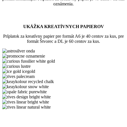
oznámenia.
UKÁŽKA KREATÍVNYCH PAPIEROV
Príplatok za kreatívny papier pre formát A6 je 40 centov za kus, pre
formát Štvorec a DL je 60 centov za kus.
astrosilver
onda
astrosilver-
orion
curious
fussilier
curious
white
lustre
ice
gold
gold
rives
icegold
palecream
keaykolour
recycled
keaykolour
chalk
snow
opale
white
fabric
rives
purewhite
design
rives
bright
linear
rives
white
bright
linear
white
natural