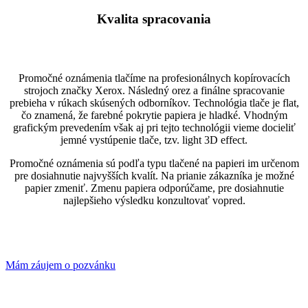
white
Kvalita spracovania
Promočné oznámenia tlačíme na profesionálnych kopírovacích
strojoch značky Xerox. Následný orez a finálne spracovanie
prebieha v rúkach skúsených odborníkov. Technológia tlače je flat,
čo znamená, že farebné pokrytie papiera je hladké. Vhodným
grafickým prevedením však aj pri tejto technológii vieme docieliť
jemné vystúpenie tlače, tzv. light 3D effect.
Promočné oznámenia sú podľa typu tlačené na papieri im určenom
pre dosiahnutie najvyšších kvalít. Na prianie zákazníka je možné
papier zmeniť. Zmenu papiera odporúčame, pre dosiahnutie
najlepšieho výsledku konzultovať vopred.
Mám záujem o pozvánku