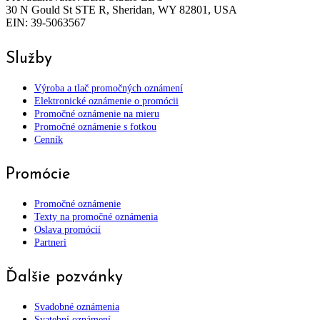
30 N Gould St STE R, Sheridan, WY 82801, USA
EIN: 39-5063567
Služby
Výroba a tlač promočných oznámení
Elektronické oznámenie o promócii
Promočné oznámenie na mieru
Promočné oznámenie s fotkou
Cenník
Promócie
Promočné oznámenie
Texty na promočné oznámenia
Oslava promócií
Partneri
Ďalšie pozvánky
Svadobné oznámenia
Svatební oznámení