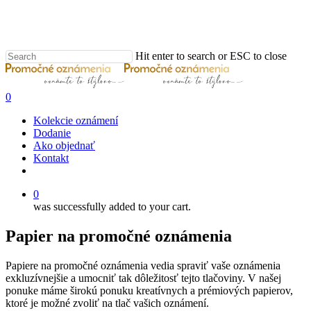
Skip
to
main
content
Hit enter to search or ESC to close
Close
Search
0
Menu
Kolekcie oznámení
Dodanie
Ako objednať
Kontakt
email
0
was successfully added to your cart.
Papier na promočné oznámenia
Papiere na promočné oznámenia vedia spraviť vaše oznámenia
exkluzívnejšie a umocniť tak dôležitosť tejto tlačoviny. V našej
ponuke máme širokú ponuku kreatívnych a prémiových papierov,
ktoré je možné zvoliť na tlač vašich oznámení.