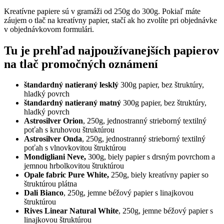
Kreatívne papiere sú v gramáži od 250g do 300g. Pokiaľ máte
záujem o tlač na kreatívny papier, stačí ak ho zvolíte pri objednávke
v objednávkovom formulári.
Tu je prehľad najpoužívanejších papierov
na tlač promočných oznámení
štandardný natieraný lesklý
300g papier, bez štruktúry,
hladký povrch
štandardný natieraný matný
300g papier, bez štruktúry,
hladký povrch
Astrosilver Orion
, 250g, jednostranný strieborný textilný
poťah s kruhovou štruktúrou
Astrosilver Onda
, 250g, jednostranný strieborný textilný
poťah s vlnovkovitou štruktúrou
Mondigliani Neve,
300g, biely papier s drsným povrchom a
jemnou hrbolkovitou štruktúrou
Opale fabric Pure White,
250g, biely kreatívny papier so
štruktúrou plátna
Dali Bianco
, 250g, jemne béžový papier s linajkovou
štruktúrou
Rives Linear Natural White
, 250g, jemne béžový papier s
linajkovou štruktúrou