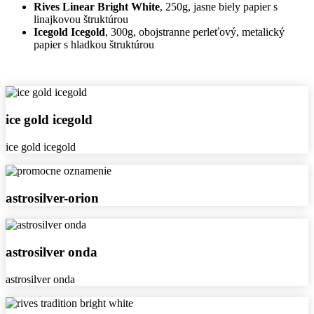
Rives Linear Bright White
, 250g, jasne biely papier s
linajkovou štruktúrou
Icegold Icegold
, 300g, obojstranne perleťový, metalický
papier s hladkou štruktúrou
ice
ice gold icegold
gold
icegold
ice gold icegold
astrosilver-
astrosilver-orion
orion
astrosilver
astrosilver onda
onda
astrosilver onda