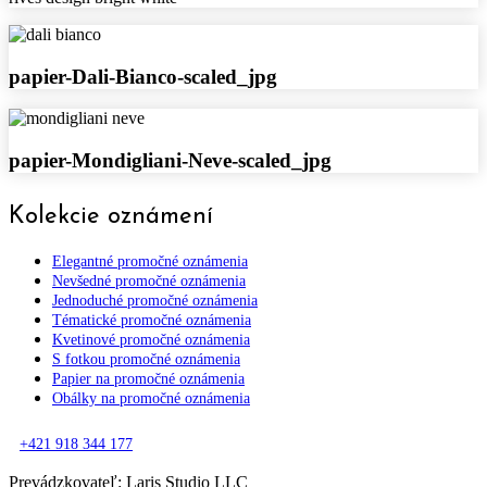
white
papier-
papier-Dali-Bianco-scaled_jpg
Dali-
Bianco-
scaled_jpg
papier-
papier-Mondigliani-Neve-scaled_jpg
Mondigliani-
Neve-
Kolekcie oznámení
scaled_jpg
Elegantné promočné oznámenia
Nevšedné promočné oznámenia
Jednoduché promočné oznámenia
Tématické promočné oznámenia
Kvetinové promočné oznámenia
S fotkou promočné oznámenia
Papier na promočné oznámenia
Obálky na promočné oznámenia
+421 918 344 177
Prevádzkovateľ: Laris Studio LLC