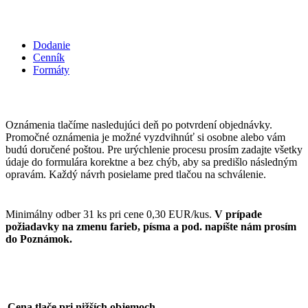
Dodanie
Cenník
Formáty
Oznámenia tlačíme nasledujúci deň po potvrdení objednávky.
Promočné oznámenia je možné vyzdvihnúť si osobne alebo vám
budú doručené poštou. Pre urýchlenie procesu prosím zadajte všetky
údaje do formulára korektne a bez chýb, aby sa predišlo následným
opravám. Každý návrh posielame pred tlačou na schválenie.
Minimálny odber 31 ks pri cene 0,30 EUR/kus.
V prípade
požiadavky na zmenu farieb, písma a pod. napíšte nám prosím
do Poznámok.
Cena tlače pri nižších objemoch