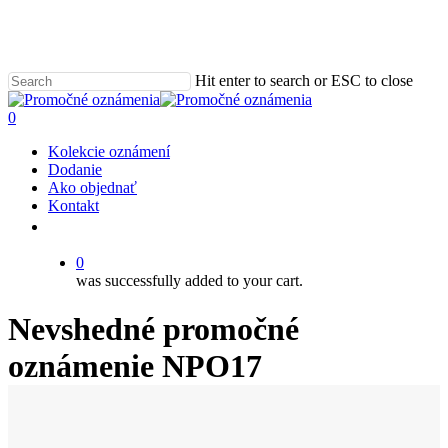
Skip
to
main
content
Hit enter to search or ESC to close
Close
Search
0
Menu
Kolekcie oznámení
Dodanie
Ako objednať
Kontakt
email
0
was successfully added to your cart.
Nevshedné promočné
oznámenie NPO17