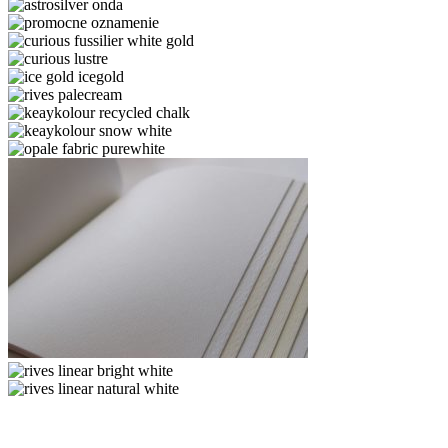
astrosilver
onda
astrosilver-
orion
curious
fussilier
curious
white
lustre
ice
gold
gold
rives
icegold
palecream
keaykolour
recycled
keaykolour
chalk
snow
opale
white
fabric
purewhite
rives
design
rives
bright
linear
rives
white
bright
linear
white
natural