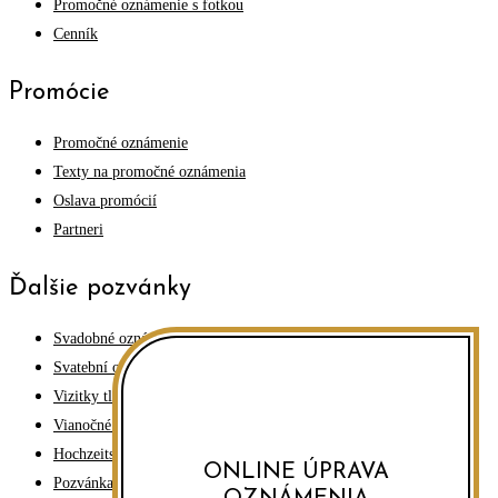
Promočné oznámenie s fotkou
Cenník
Promócie
Promočné oznámenie
Texty na promočné oznámenia
Oslava promócií
Partneri
Ďalšie pozvánky
Svadobné oznámenia
Svatební oznámení
Vizitky tlač
Vianočné pozdravy
Hochzeits einladungen
ONLINE ÚPRAVA
Pozvánka na oslavu