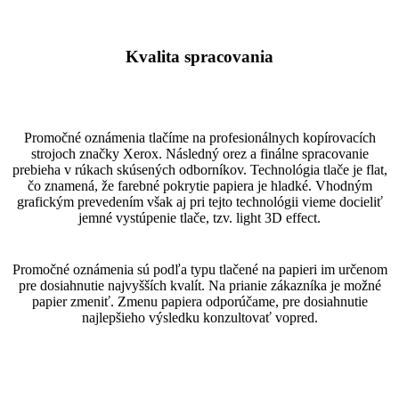
white
Kvalita spracovania
Promočné oznámenia tlačíme na profesionálnych kopírovacích
strojoch značky Xerox. Následný orez a finálne spracovanie
prebieha v rúkach skúsených odborníkov. Technológia tlače je flat,
čo znamená, že farebné pokrytie papiera je hladké. Vhodným
grafickým prevedením však aj pri tejto technológii vieme docieliť
jemné vystúpenie tlače, tzv. light 3D effect.
Promočné oznámenia sú podľa typu tlačené na papieri im určenom
pre dosiahnutie najvyšších kvalít. Na prianie zákazníka je možné
papier zmeniť. Zmenu papiera odporúčame, pre dosiahnutie
najlepšieho výsledku konzultovať vopred.