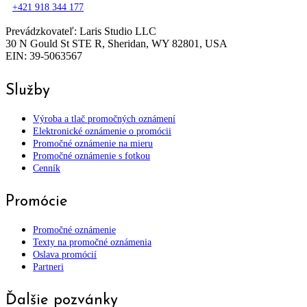
+421 918 344 177
Prevádzkovateľ: Laris Studio LLC
30 N Gould St STE R, Sheridan, WY 82801, USA
EIN: 39-5063567
Služby
Výroba a tlač promočných oznámení
Elektronické oznámenie o promócii
Promočné oznámenie na mieru
Promočné oznámenie s fotkou
Cenník
Promócie
Promočné oznámenie
Texty na promočné oznámenia
Oslava promócií
Partneri
Ďalšie pozvánky