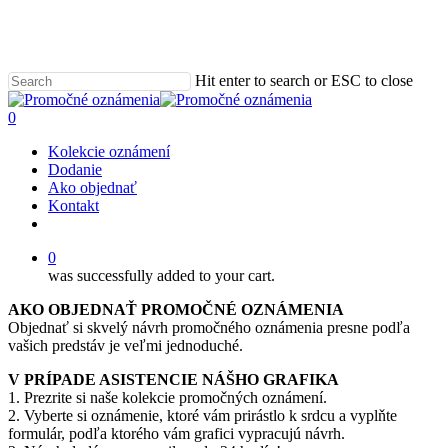
Skip
to
main
content
Hit enter to search or ESC to close
Close
Search
0
Menu
Kolekcie oznámení
Dodanie
Ako objednať
Kontakt
email
0
was successfully added to your cart.
AKO OBJEDNAŤ PROMOČNÉ OZNÁMENIA
Objednať si skvelý návrh promočného oznámenia presne podľa
vašich predstáv je veľmi jednoduché.
V PRÍPADE ASISTENCIE NÁŠHO GRAFIKA
1. Prezrite si naše kolekcie promočných oznámení.
2. Vyberte si oznámenie, ktoré vám prirástlo k srdcu a vyplňte
formulár, podľa ktorého vám grafici vypracujú návrh.