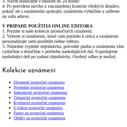
3. Návrh dodávame e-mailom do 24 hodín!
4. Po potvrdení návrhu a viacnásobnej kontrole všetkých detailov,
pokiaľ ste s oznámením spokojní, oznámenia vytlačíme a zašleme
na vašu adresu.
V PRÍPADE POUŽITIA ONLINE EDITORA
1. Prezrite si naše kolekcie promočných oznámení.
2. Vyberte si oznámenie, ktoré vám prirástlo k srdcu a oznámenie
personalizujte sami použitím online editora.
3. Následne vyplníte objednávku, potvrdíte platbu a oznámenia vám
vytlačíme a doručíme v priebehu nasledujúcich dní. Expedujeme
nasledujúci deň po zadaní objednávky. Osobný odber je možný.
Kolekcie oznámení
Elegantné promočné oznámenia
Nevšedné promočné oznámenia
Jednoduché promočné oznámenia
Tématické promočné oznámenia
Kvetinové promočné oznámenia
S fotkou promočné oznámenia
Papier na promočné oznámenia
Obálky na promočné oznámenia