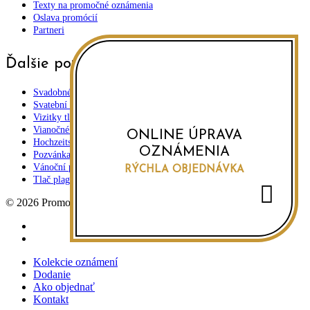
Texty na promočné oznámenia
Oslava promócií
Partneri
Ďalšie pozvánky
Svadobné oznámenia
Svatební oznámení
Vizitky tlač
Vianočné pozdravy
ONLINE ÚPRAVA
Hochzeits einladungen
OZNÁMENIA
Pozvánka na oslavu
Vánoční přání a novoročenky
RÝCHLA OBJEDNÁVKA
Tlač plagátov
© 2026 Promočné oznámenia.
facebook
instagram
Close
Kolekcie oznámení
Menu
Dodanie
Ako objednať
Kontakt