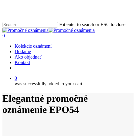
Skip
to
main
content
Hit enter to search or ESC to close
Close
Search
0
Menu
Kolekcie oznámení
Dodanie
Ako objednať
Kontakt
email
0
was successfully added to your cart.
Elegantné promočné
oznámenie EPO54