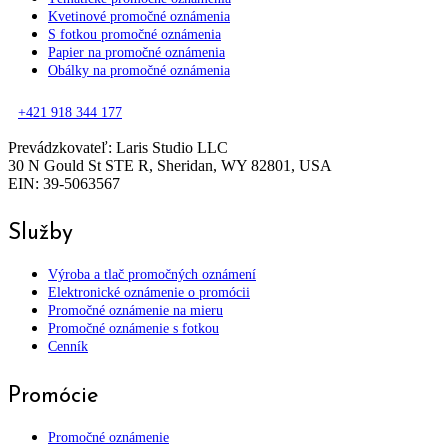
Kvetinové promočné oznámenia
S fotkou promočné oznámenia
Papier na promočné oznámenia
Obálky na promočné oznámenia
+421 918 344 177
Prevádzkovateľ: Laris Studio LLC
30 N Gould St STE R, Sheridan, WY 82801, USA
EIN: 39-5063567
Služby
Výroba a tlač promočných oznámení
Elektronické oznámenie o promócii
Promočné oznámenie na mieru
Promočné oznámenie s fotkou
Cenník
Promócie
Promočné oznámenie