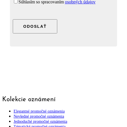
Súhlasím so spracovaním
osobných údajov
Please
leave
this
field
empty.
Kolekcie oznámení
Elegantné promočné oznámenia
Nevšedné promočné oznámenia
Jednoduché promočné oznámenia
Tématické promočné oznámenia