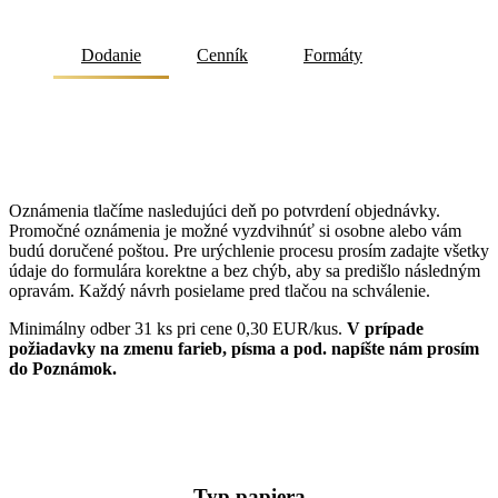
Dodanie
Cenník
Formáty
Oznámenia tlačíme nasledujúci deň po potvrdení objednávky.
Promočné oznámenia je možné vyzdvihnúť si osobne alebo vám
budú doručené poštou. Pre urýchlenie procesu prosím zadajte všetky
údaje do formulára korektne a bez chýb, aby sa predišlo následným
opravám. Každý návrh posielame pred tlačou na schválenie.
Minimálny odber 31 ks pri cene 0,30 EUR/kus.
V prípade
požiadavky na zmenu farieb, písma a pod. napíšte nám prosím
do Poznámok.
Typ papiera