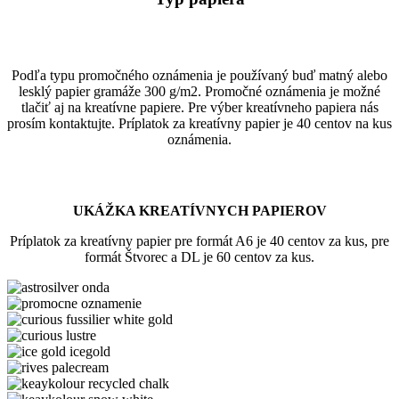
Podľa typu promočného oznámenia je používaný buď matný alebo
lesklý papier gramáže 300 g/m2. Promočné oznámenia je možné
tlačiť aj na kreatívne papiere. Pre výber kreatívneho papiera nás
prosím kontaktujte. Príplatok za kreatívny papier je 40 centov na kus
oznámenia.
UKÁŽKA KREATÍVNYCH PAPIEROV
Príplatok za kreatívny papier pre formát A6 je 40 centov za kus, pre
formát Štvorec a DL je 60 centov za kus.
astrosilver
onda
astrosilver-
orion
curious
fussilier
curious
white
lustre
ice
gold
gold
rives
icegold
palecream
keaykolour