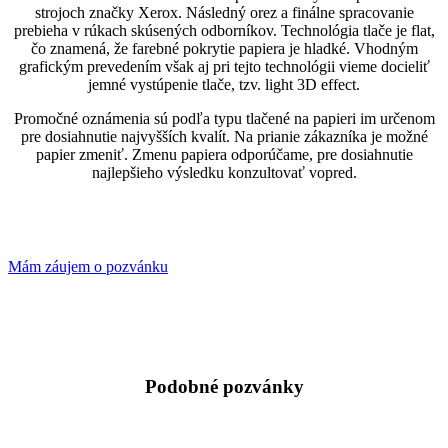
strojoch značky Xerox. Následný orez a finálne spracovanie
prebieha v rúkach skúsených odborníkov. Technológia tlače je flat,
čo znamená, že farebné pokrytie papiera je hladké. Vhodným
grafickým prevedením však aj pri tejto technológii vieme docieliť
jemné vystúpenie tlače, tzv. light 3D effect.
Promočné oznámenia sú podľa typu tlačené na papieri im určenom
pre dosiahnutie najvyšších kvalít. Na prianie zákazníka je možné
papier zmeniť. Zmenu papiera odporúčame, pre dosiahnutie
najlepšieho výsledku konzultovať vopred.
Mám záujem o pozvánku
Podobné pozvánky