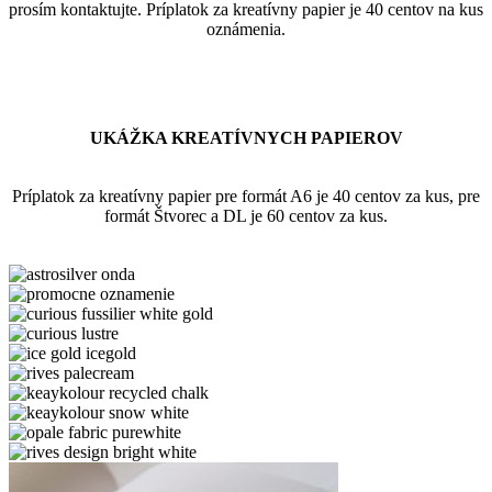
prosím kontaktujte. Príplatok za kreatívny papier je 40 centov na kus
oznámenia.
UKÁŽKA KREATÍVNYCH PAPIEROV
Príplatok za kreatívny papier pre formát A6 je 40 centov za kus, pre
formát Štvorec a DL je 60 centov za kus.
astrosilver
onda
astrosilver-
orion
curious
fussilier
curious
white
lustre
ice
gold
gold
rives
icegold
palecream
keaykolour
recycled
keaykolour
chalk
snow
opale
white
fabric
rives
purewhite
design