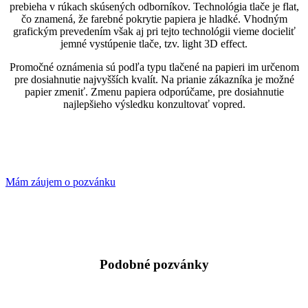
prebieha v rúkach skúsených odborníkov. Technológia tlače je flat,
čo znamená, že farebné pokrytie papiera je hladké. Vhodným
grafickým prevedením však aj pri tejto technológii vieme docieliť
jemné vystúpenie tlače, tzv. light 3D effect.
Promočné oznámenia sú podľa typu tlačené na papieri im určenom
pre dosiahnutie najvyšších kvalít. Na prianie zákazníka je možné
papier zmeniť. Zmenu papiera odporúčame, pre dosiahnutie
najlepšieho výsledku konzultovať vopred.
Mám záujem o pozvánku
Podobné pozvánky