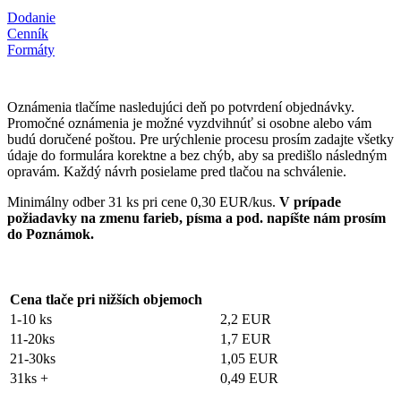
Dodanie
Cenník
Formáty
Oznámenia tlačíme nasledujúci deň po potvrdení objednávky.
Promočné oznámenia je možné vyzdvihnúť si osobne alebo vám
budú doručené poštou. Pre urýchlenie procesu prosím zadajte všetky
údaje do formulára korektne a bez chýb, aby sa predišlo následným
opravám. Každý návrh posielame pred tlačou na schválenie.
Minimálny odber 31 ks pri cene 0,30 EUR/kus.
V prípade
požiadavky na zmenu farieb, písma a pod. napíšte nám prosím
do Poznámok.
Cena tlače pri nižších objemoch
1-10 ks
2,2 EUR
11-20ks
1,7 EUR
21-30ks
1,05 EUR
31ks +
0,49 EUR