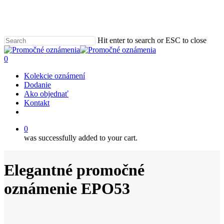
Skip
to
main
content
Hit enter to search or ESC to close
Close
Search
0
Menu
Kolekcie oznámení
Dodanie
Ako objednať
Kontakt
email
0
was successfully added to your cart.
Elegantné promočné
oznámenie EPO53