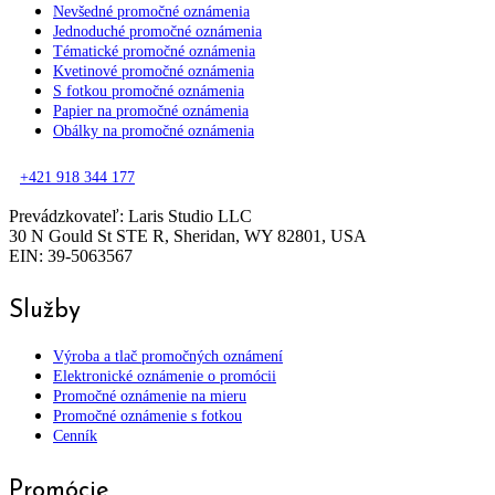
Nevšedné promočné oznámenia
Jednoduché promočné oznámenia
Tématické promočné oznámenia
Kvetinové promočné oznámenia
S fotkou promočné oznámenia
Papier na promočné oznámenia
Obálky na promočné oznámenia
+421 918 344 177
Prevádzkovateľ: Laris Studio LLC
30 N Gould St STE R, Sheridan, WY 82801, USA
EIN: 39-5063567
Služby
Výroba a tlač promočných oznámení
Elektronické oznámenie o promócii
Promočné oznámenie na mieru
Promočné oznámenie s fotkou
Cenník
Promócie