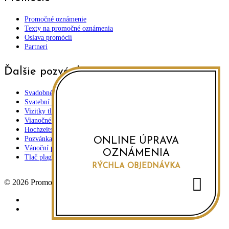
Promočné oznámenie
Texty na promočné oznámenia
Oslava promócií
Partneri
Ďalšie pozvánky
Svadobné oznámenia
Svatební oznámení
Vizitky tlač
Vianočné pozdravy
Hochzeits einladungen
Pozvánka na oslavu
ONLINE ÚPRAVA
Vánoční přání a novoročenky
OZNÁMENIA
Tlač plagátov
RÝCHLA OBJEDNÁVKA
© 2026 Promočné oznámenia.
facebook
instagram