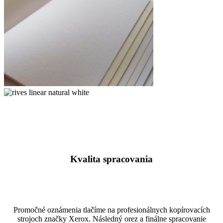
bright
white
rives
linear
rives
bright
linear
white
natural
white
Kvalita spracovania
Promočné oznámenia tlačíme na profesionálnych kopírovacích
strojoch značky Xerox. Následný orez a finálne spracovanie