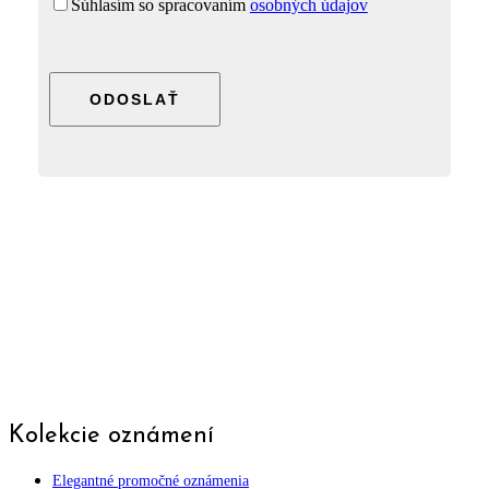
Súhlasím so spracovaním
osobných údajov
Please
leave
this
field
empty.
Kolekcie oznámení
Elegantné promočné oznámenia