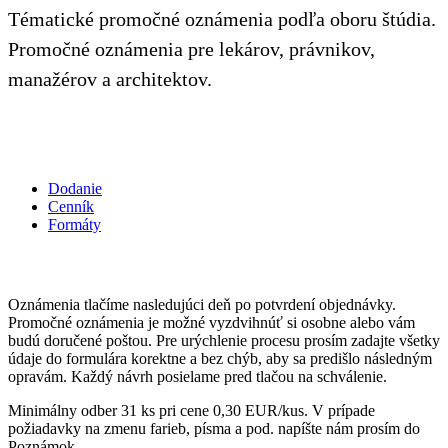
Tématické promočné oznámenia podľa oboru štúdia.
Promočné oznámenia pre lekárov, právnikov,
manažérov a architektov.
Dodanie
Cenník
Formáty
Oznámenia tlačíme nasledujúci deň po potvrdení objednávky.
Promočné oznámenia je možné vyzdvihnúť si osobne alebo vám
budú doručené poštou. Pre urýchlenie procesu prosím zadajte všetky
údaje do formulára korektne a bez chýb, aby sa predišlo následným
opravám. Každý návrh posielame pred tlačou na schválenie.
Minimálny odber 31 ks pri cene 0,30 EUR/kus. V prípade
požiadavky na zmenu farieb, písma a pod. napíšte nám prosím do
Poznámok.