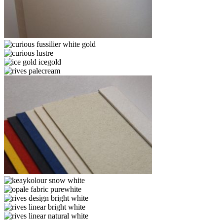
astrosilver-
orion
curious
fussilier
curious
white
lustre
ice
gold
gold
rives
icegold
palecream
keaykolour
recycled
keaykolour
chalk
snow
opale
white
fabric
rives
purewhite
design
rives