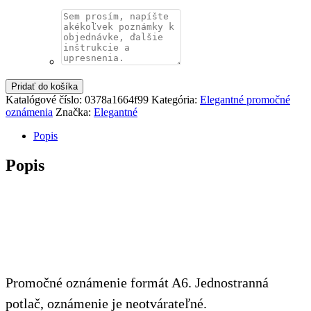
Pridať do košíka
Katalógové číslo:
0378a1664f99
Kategória:
Elegantné promočné
oznámenia
Značka:
Elegantné
Popis
Popis
Promočné oznámenie formát A6. Jednostranná
potlač, oznámenie je neotvárateľné.