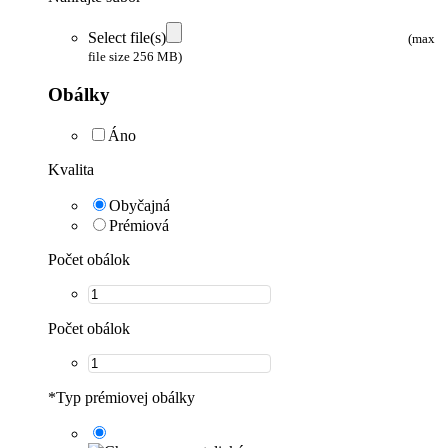
Select file(s)
(max
file size 256 MB)
Obálky
Áno
Kvalita
Obyčajná
Prémiová
Počet obálok
Počet obálok
*
Typ prémiovej obálky