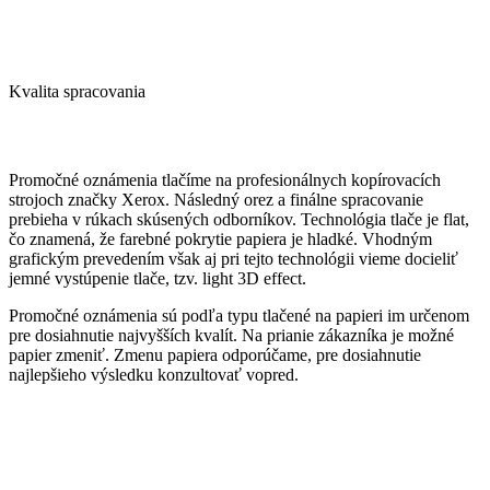
bright
linear
rives
white
bright
linear
white
natural
white
Kvalita spracovania
Promočné oznámenia tlačíme na profesionálnych kopírovacích
strojoch značky Xerox. Následný orez a finálne spracovanie
prebieha v rúkach skúsených odborníkov. Technológia tlače je flat,
čo znamená, že farebné pokrytie papiera je hladké. Vhodným
grafickým prevedením však aj pri tejto technológii vieme docieliť
jemné vystúpenie tlače, tzv. light 3D effect.
Promočné oznámenia sú podľa typu tlačené na papieri im určenom
pre dosiahnutie najvyšších kvalít. Na prianie zákazníka je možné
papier zmeniť. Zmenu papiera odporúčame, pre dosiahnutie
najlepšieho výsledku konzultovať vopred.