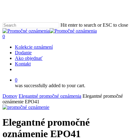
Skip
to
main
content
Hit enter to search or ESC to close
Close
Search
0
Menu
Kolekcie oznámení
Dodanie
Ako objednať
Kontakt
email
0
was successfully added to your cart.
Domov
Elegantné promočné oznámenia
Elegantné promočné
oznámenie EPO41
Elegantné promočné
oznámenie EPO41