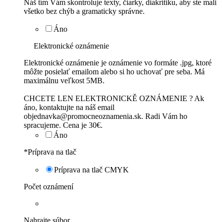
Náš tím Vám skontroluje texty, čiarky, diakritiku, aby ste mali
všetko bez chýb a gramaticky správne.
Áno
Elektronické oznámenie
Elektronické oznámenie je oznámenie vo formáte .jpg, ktoré
môžte posielať emailom alebo si ho uchovať pre seba. Má
maximálnu veľkost 5MB.
CHCETE LEN ELEKTRONICKĚ OZNÁMENIE ? Ak
áno, kontaktujte na náš email
objednavka@promocneoznamenia.sk. Radi Vám ho
spracujeme. Cena je 30€.
Áno
*
Príprava na tlač
Príprava na tlač CMYK
Počet oznámení
Nahrajte súbor