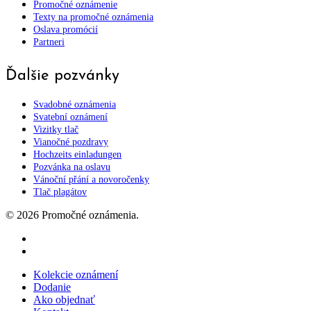
Promočné oznámenie
Texty na promočné oznámenia
Oslava promócií
Partneri
Ďalšie pozvánky
Svadobné oznámenia
Svatební oznámení
Vizitky tlač
Vianočné pozdravy
Hochzeits einladungen
Pozvánka na oslavu
Vánoční přání a novoročenky
Tlač plagátov
© 2026 Promočné oznámenia.
facebook
instagram
Close
Kolekcie oznámení
Menu
Dodanie
Ako objednať