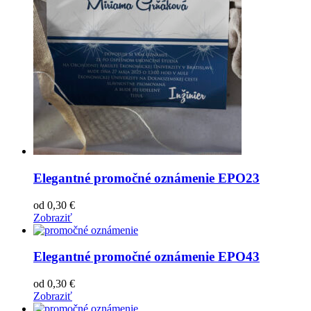
Elegantné promočné oznámenie EPO23
od
0,30
€
Zobraziť
Elegantné promočné oznámenie EPO43
od
0,30
€
Zobraziť