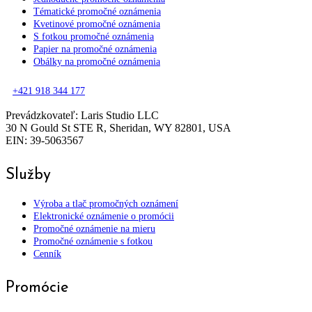
Tématické promočné oznámenia
Kvetinové promočné oznámenia
S fotkou promočné oznámenia
Papier na promočné oznámenia
Obálky na promočné oznámenia
+421 918 344 177
Prevádzkovateľ: Laris Studio LLC
30 N Gould St STE R, Sheridan, WY 82801, USA
EIN: 39-5063567
Služby
Výroba a tlač promočných oznámení
Elektronické oznámenie o promócii
Promočné oznámenie na mieru
Promočné oznámenie s fotkou
Cenník
Promócie