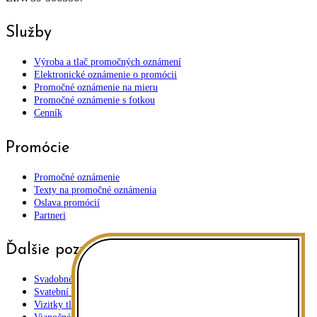
Služby
Výroba a tlač promočných oznámení
Elektronické oznámenie o promócii
Promočné oznámenie na mieru
Promočné oznámenie s fotkou
Cenník
Promócie
Promočné oznámenie
Texty na promočné oznámenia
Oslava promócií
Partneri
Ďalšie pozvánky
Svadobné oznámenia
Svatební oznámení
Vizitky tlač