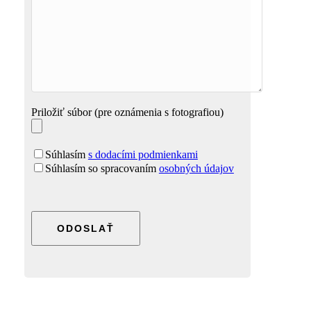
Priložiť súbor (pre oznámenia s fotografiou)
Súhlasím
s dodacími podmienkami
Súhlasím so spracovaním
osobných údajov
Please
leave
this
field
empty.