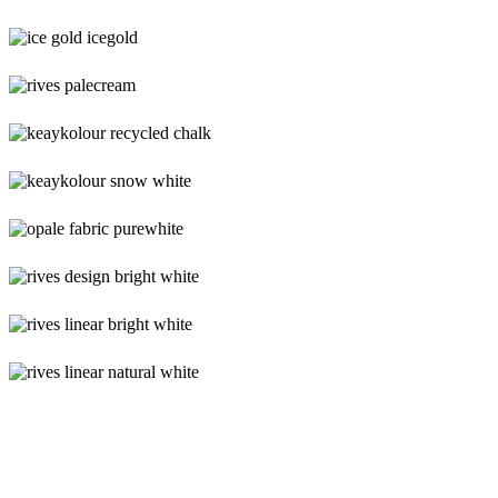
white
curious
gold
lustre
ice
gold
icegold
rives
palecream
keaykolour
recycled
chalk
keaykolour
snow
white
opale
fabric
purewhite
rives
design
bright
rives
white
linear
bright
rives
white
linear
natural
white