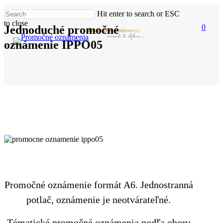
Skip
Hit enter to search or ESC
to
to close
main
0
Jednoduché promočné
Men
Close
content
Search
oznámenie IPPO05
Promočné oznámenie formát A6. Jednostranná
potlač, oznámenie je neotvárateľné.
Tématické promočné oznámenia podľa oboru