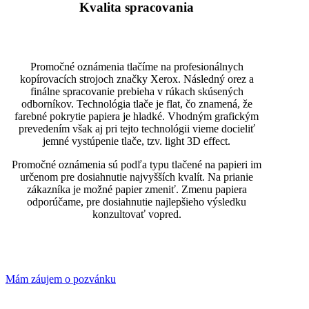
Kvalita spracovania
Promočné oznámenia tlačíme na profesionálnych
kopírovacích strojoch značky Xerox. Následný orez a
finálne spracovanie prebieha v rúkach skúsených
odborníkov. Technológia tlače je flat, čo znamená, že
farebné pokrytie papiera je hladké. Vhodným grafickým
prevedením však aj pri tejto technológii vieme docieliť
jemné vystúpenie tlače, tzv. light 3D effect.
Promočné oznámenia sú podľa typu tlačené na papieri im
určenom pre dosiahnutie najvyšších kvalít. Na prianie
zákazníka je možné papier zmeniť. Zmenu papiera
odporúčame, pre dosiahnutie najlepšieho výsledku
konzultovať vopred.
Mám záujem o pozvánku