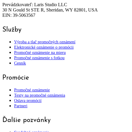
Prevádzkovateľ: Laris Studio LLC
30 N Gould St STE R, Sheridan, WY 82801, USA
EIN: 39-5063567
Služby
Výroba a tlač promočných oznámení
Elektronické oznámenie o promócii
Promočné oznámenie na mieru
Promočné oznámenie s fotkou
Cenník
Promócie
Promočné oznámenie
Texty na promočné oznámenia
Oslava promócií
Partneri
Ďalšie pozvánky