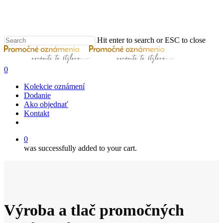
Skip
Clo
to
Me
main
content
Hit enter to search or ESC to close
Close
Search
0
Menu
Kolekcie oznámení
Dodanie
Ako objednať
Kontakt
email
0
was successfully added to your cart.
Výroba a tlač promočných