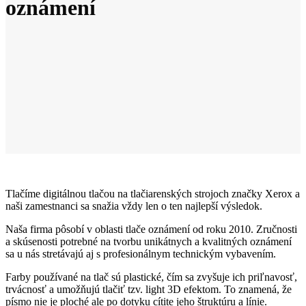
oznámení
Tlačíme digitálnou tlačou na tlačiarenských strojoch značky Xerox a
naši zamestnanci sa snažia vždy len o ten najlepší výsledok.
Naša firma pôsobí v oblasti tlače oznámení od roku 2010. Zručnosti
a skúsenosti potrebné na tvorbu unikátnych a kvalitných oznámení
sa u nás stretávajú aj s profesionálnym technickým vybavením.
Farby používané na tlač sú plastické, čím sa zvyšuje ich priľnavosť,
trvácnosť a umožňujú tlačiť tzv. light 3D efektom. To znamená, že
písmo nie je ploché ale po dotyku cítite jeho štruktúru a línie.