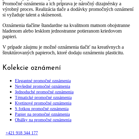
Promočné oznámenia a ich príprava je náročný dizajnérsky a
výrobný proces. Realizácia tlače a dodávky promočných oznámení
si vyžaduje talent a skúsenosti.
Oznámenia tlačíme štandardne na kvalitnom matnom obojstranne
hladenom alebo lesklom jednostranne potieranom kriedovom
papieri.
V prípade záujmu je možné oznámenia tlačiť na kreatívnych a
štruktúrovaných papieroch, ktoré dodaju oznámeniu plasticitu.
Kolekcie oznámení
Elegantné promočné oznámenia
Nevšedné promočné oznámenia
Jednoduché promočné oznámenia
Tématické promočné oznámenia
Kvetinové promočné oznámenia
S fotkou promočné oznámenia
Papier na promočné oznámenia
Obálky na promočné oznámenia
+421 918 344 177