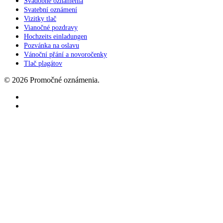
Svadobné oznámenia
Svatební oznámení
Vizitky tlač
Vianočné pozdravy
Hochzeits einladungen
Pozvánka na oslavu
Vánoční přání a novoročenky
Tlač plagátov
© 2026 Promočné oznámenia.
facebook
instagram
Kolekcie oznámení
Dodanie
Ako objednať
Kontakt
email