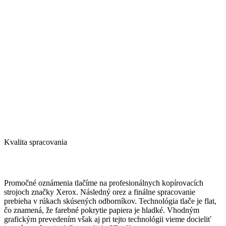
rives
linear
bright
white
rives
linear
natural
white
Kvalita spracovania
Promočné oznámenia tlačíme na profesionálnych kopírovacích
strojoch značky Xerox. Následný orez a finálne spracovanie
prebieha v rúkach skúsených odborníkov. Technológia tlače je flat,
čo znamená, že farebné pokrytie papiera je hladké. Vhodným
grafickým prevedením však aj pri tejto technológii vieme docieliť