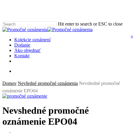
Skip
Clo
to
Me
main
content
Hit enter to search or ESC to close
Close
Search
0
Menu
Kolekcie oznámení
Dodanie
Ako objednať
Kontakt
email
Domov
Nevšedné promočné oznámenia
Nevshedné promočné
oznámenie EPO04
Nevshedné promočné
oznámenie EPO04