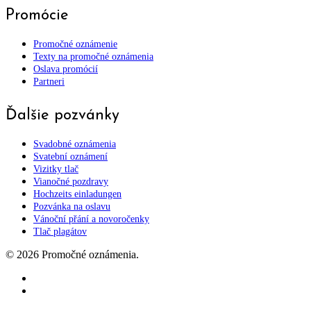
Promócie
Promočné oznámenie
Texty na promočné oznámenia
Oslava promócií
Partneri
Ďalšie pozvánky
Svadobné oznámenia
Svatební oznámení
Vizitky tlač
Vianočné pozdravy
Hochzeits einladungen
Pozvánka na oslavu
Vánoční přání a novoročenky
Tlač plagátov
© 2026 Promočné oznámenia.
facebook
instagram