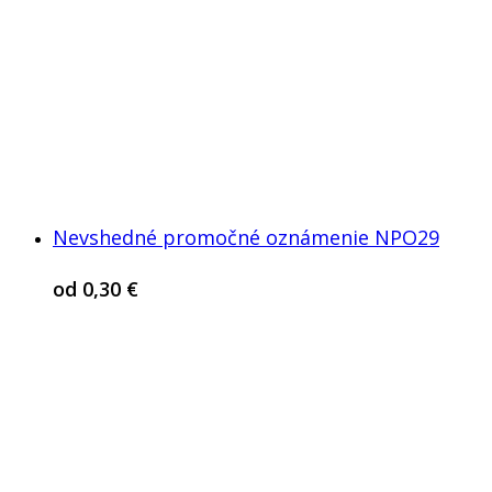
Nevshedné promočné oznámenie NPO29
od
0,30
€