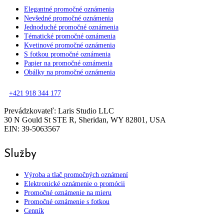
Elegantné promočné oznámenia
Nevšedné promočné oznámenia
Jednoduché promočné oznámenia
Tématické promočné oznámenia
Kvetinové promočné oznámenia
S fotkou promočné oznámenia
Papier na promočné oznámenia
Obálky na promočné oznámenia
+421 918 344 177
Prevádzkovateľ: Laris Studio LLC
30 N Gould St STE R, Sheridan, WY 82801, USA
EIN: 39-5063567
Služby
Výroba a tlač promočných oznámení
Elektronické oznámenie o promócii
Promočné oznámenie na mieru
Promočné oznámenie s fotkou
Cenník