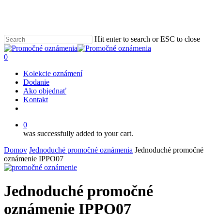
Skip
to
main
content
Hit enter to search or ESC to close
Close
Search
0
Menu
Kolekcie oznámení
Dodanie
Ako objednať
Kontakt
email
0
was successfully added to your cart.
Domov
Jednoduché promočné oznámenia
Jednoduché promočné
oznámenie IPPO07
Jednoduché promočné
oznámenie IPPO07