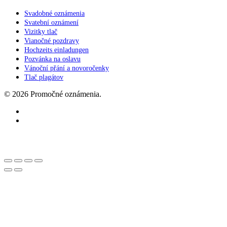
Svadobné oznámenia
Svatební oznámení
Vizitky tlač
Vianočné pozdravy
Hochzeits einladungen
Pozvánka na oslavu
Vánoční přání a novoročenky
Tlač plagátov
© 2026 Promočné oznámenia.
facebook
instagram