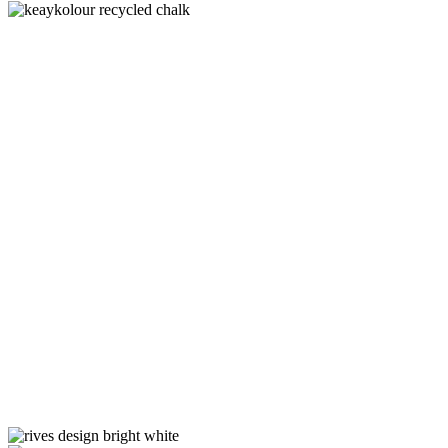
rives
palecream
keaykolour
recycled
chalk
keaykolour
snow
white
opale