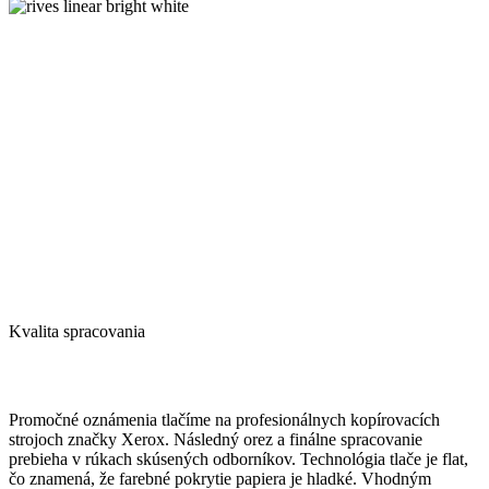
fabric
rives
purewhite
design
rives
bright
linear
white
bright
white
rives
linear
natural
white
Kvalita spracovania
Promočné oznámenia tlačíme na profesionálnych kopírovacích
strojoch značky Xerox. Následný orez a finálne spracovanie
prebieha v rúkach skúsených odborníkov. Technológia tlače je flat,
čo znamená, že farebné pokrytie papiera je hladké. Vhodným