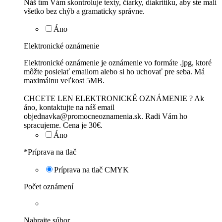
Náš tím Vám skontroluje texty, čiarky, diakritiku, aby ste mali
všetko bez chýb a gramaticky správne.
Áno
Elektronické oznámenie
Elektronické oznámenie je oznámenie vo formáte .jpg, ktoré
môžte posielať emailom alebo si ho uchovať pre seba. Má
maximálnu veľkost 5MB.
CHCETE LEN ELEKTRONICKĚ OZNÁMENIE ? Ak
áno, kontaktujte na náš email
objednavka@promocneoznamenia.sk. Radi Vám ho
spracujeme. Cena je 30€.
Áno
*
Príprava na tlač
Príprava na tlač CMYK
Počet oznámení
Nahrajte súbor