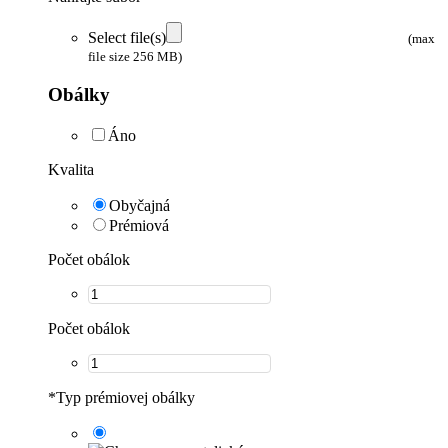
Select file(s)
(max
file size 256 MB)
Obálky
Áno
Kvalita
Obyčajná
Prémiová
Počet obálok
Počet obálok
*
Typ prémiovej obálky