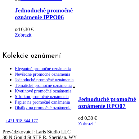
Jednoduché promočné
oznámenie IPPO06
od
0,30
€
Zobraziť
Kolekcie oznámení
Elegantné promočné oznámenia
Nevšedné promočné oznámenia
Jednoduché promočné oznámenia
Tématické promočné oznámenia
Kvetinové promočné oznámenia
S fotkou promočné oznámenia
Jednoduché promočné
Papier na promočné oznámenia
oznámenie RPO07
Obálky na promočné oznámenia
od
0,30
€
+421 918 344 177
Zobraziť
Prevádzkovateľ: Laris Studio LLC
30 N Gould St STE R, Sheridan, WY