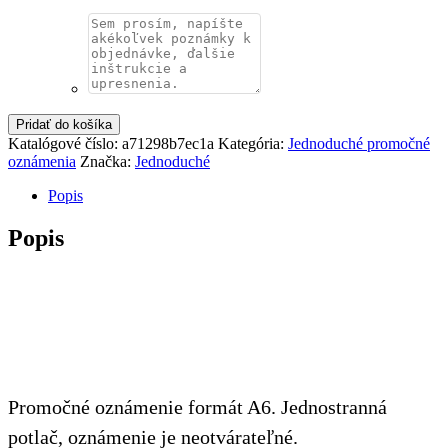
Pridať do košíka
Katalógové číslo:
a71298b7ec1a
Kategória:
Jednoduché promočné
oznámenia
Značka:
Jednoduché
Popis
Popis
Promočné oznámenie formát A6. Jednostranná
potlač, oznámenie je neotvárateľné.