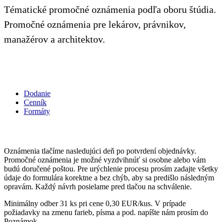
Tématické promočné oznámenia podľa oboru štúdia.
Promočné oznámenia pre lekárov, právnikov,
manažérov a architektov.
Dodanie
Cenník
Formáty
Oznámenia tlačíme nasledujúci deň po potvrdení objednávky.
Promočné oznámenia je možné vyzdvihnúť si osobne alebo vám
budú doručené poštou. Pre urýchlenie procesu prosím zadajte všetky
údaje do formulára korektne a bez chýb, aby sa predišlo následným
opravám. Každý návrh posielame pred tlačou na schválenie.
Minimálny odber 31 ks pri cene 0,30 EUR/kus. V prípade
požiadavky na zmenu farieb, písma a pod. napíšte nám prosím do
Poznámok.