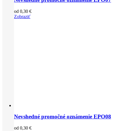
od
0,30
€
Zobraziť
Nevshedné promočné oznámenie EPO08
od
0,30
€