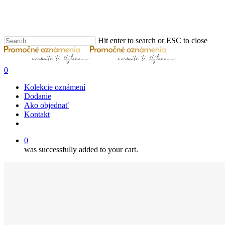
Skip
to
main
content
Hit enter to search or ESC to close
Close
Search
0
Menu
Kolekcie oznámení
Dodanie
Ako objednať
Kontakt
email
0
was successfully added to your cart.