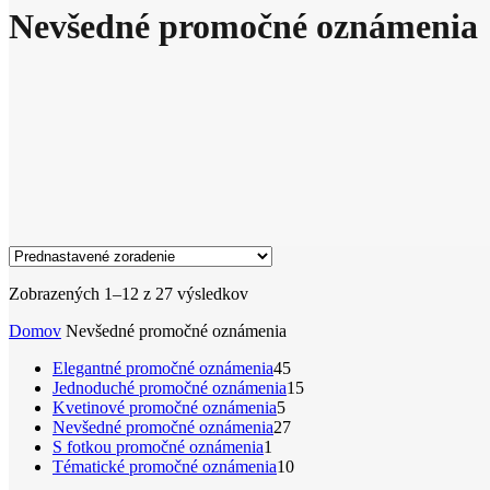
Nevšedné promočné oznámenia
Zobrazených 1–12 z 27 výsledkov
Domov
Nevšedné promočné oznámenia
45
Elegantné promočné oznámenia
45
produktov
15
Jednoduché promočné oznámenia
15
5
produktov
Kvetinové promočné oznámenia
5
produktov
27
Nevšedné promočné oznámenia
27
1
produktov
S fotkou promočné oznámenia
1
produkt
10
Tématické promočné oznámenia
10
produktov